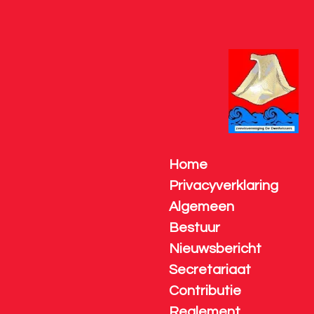
Ga
direct
naar
de
hoofdinhoud
Home
Privacyverklaring
Algemeen
Bestuur
Nieuwsbericht
Secretariaat
Contributie
Reglement